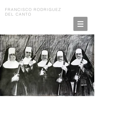
FRANCISCO RODRIGUEZ
DEL CANTO
COMBATTANTES N°20
GRAPHITE SUR PAPIER
231 X 150 cm
2015