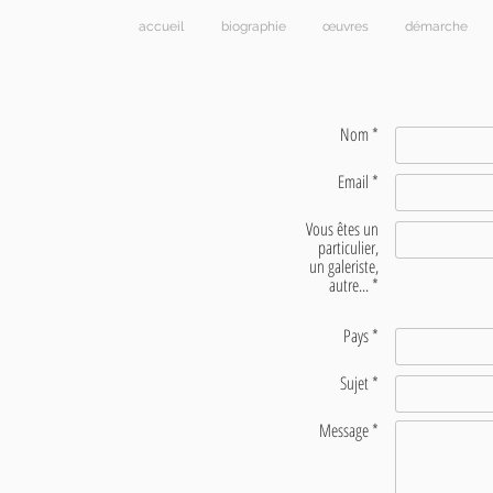
accueil
biographie
œuvres
démarche
Nom *
Email *
Vous êtes un
particulier,
un galeriste,
autre... *
Pays *
Sujet *
Message *